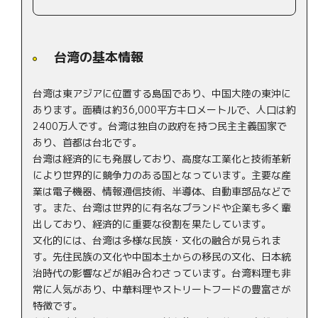
台湾は東アジアに位置する島国であり、中国大陸の東沖に
あります。面積は約36,000平方キロメートルで、人口は約
2400万人です。台湾は独自の政府を持つ民主主義国家で
あり、首都は台北です。
台湾は経済的にも発展しており、高度な工業化と技術革新
により世界的に競争力のある国となっています。主要な産
業は電子機器、情報通信技術、半導体、自動車部品などで
す。また、台湾は世界的に有名なブランドや企業も多く輩
出しており、経済的に重要な役割を果たしています。
文化的には、台湾は多様な民族・文化の融合が見られま
す。先住民族の文化や中国本土からの移民の文化、日本統
治時代の影響などが組み合わさっています。台湾料理も非
常に人気があり、中華料理やストリートフードの豊富さが
特徴です。
台湾はまた、観光地としても魅力的です。美しい自然環境
や景観、温泉地、歴史的な建造物などがあります。また、
台湾の夜市は活気に満ちており、地元の食べ物や商品を楽
しむことができます。
台湾は東アジアにおける重要な国であり、経済的な力強さ