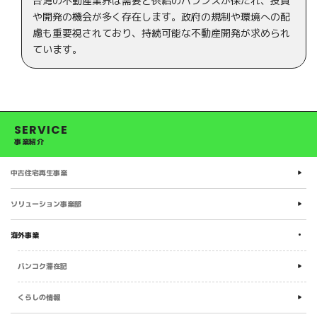
SERVICE
事業紹介
中古住宅再生事業
中古住宅再生事業
ソリューション事業部
ソリューション事業部
海外事業
海外事業
バンコク滞在記
バンコク滞在記
くらしの情報
ホームステージング
くらしの情報
ホームステージング
レジデンシャルネットワーク
子ども食堂への支援
ホームステージング
物件情報
笠間で輝く！企業人
東京レジデンシャル
レジデンシャルネットワーク