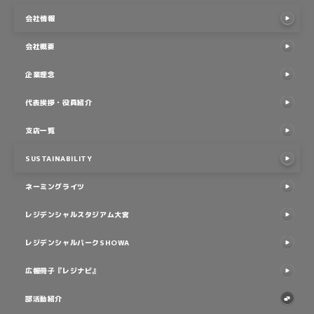
企業理念
代表挨拶・役員紹介
代表挨拶・役員紹介
支店一覧
支店一覧
SUSTAINABILITY
SUSTAINABILITY
ネーミングライツ
ネーミングライツ
レジデンシャルスタジアム大宮
レジデンシャルスタジアム大宮
レジデンシャルパークSHOWA
レジデンシャルパークSHOWA
広報冊子『レジナビ』
広報冊子『レジナビ』
部活動紹介
部活動紹介
子ども食堂応援プロジェクト
子ども食堂応援プロジェクト