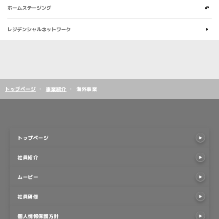
子ども食堂への支援
ホームステージング
物件情報
笠間で輝く！企業人
東京レジデンシャル
トップページ
事業紹介
海外事業
トップページ
トップページ
社員紹介
社員紹介
ムービー
ムービー
社員研修
社員研修
個人情報保護方針
個人情報保護方針
ご利用条件
ご利用条件
採用情報