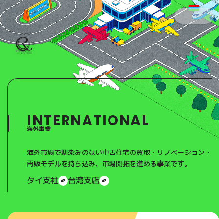
Residential Real Estate
M
C
E
L
N
O
U
S
E
INTERNATIONAL
海外事業
海外市場で馴染みのない中古住宅の買取・リノベーション・
再販モデルを持ち込み、市場開拓を進める事業です。
タイ支社
台湾支店