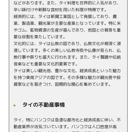
などがあります。また、タイ料理も世界的に人気があり、
辛い味付けや新鮮な食材を用いた料理が特徴です。
経済的には、タイは新興工業国として発展しており、農
業、製造業、観光業が主要な産業となっています。特に米
やゴム、鉱物資源の生産が盛んであり、他国との貿易も重
要な役割を果たしています。
文化的には、タイは仏教の国であり、仏教文化が根深く浸
透しています。多くの美しい仏教寺院や仏像が見られ、仏
教行事や祭りも盛大に行われます。また、タイ舞踊や伝統
音楽なども重要な文化的要素です。
タイは美しい観光地、豊かな文化、経済成長といった魅力
を持つ東南アジアの国です。その多様な魅力が観光客や投
資家などを惹きつけ、国際的な関心を集めています。
タイの不動産事情
タイ、特にバンコクは急速な都市化と経済成長に伴い、不
動産業界が活気づいています。バンコクは人口密度が高