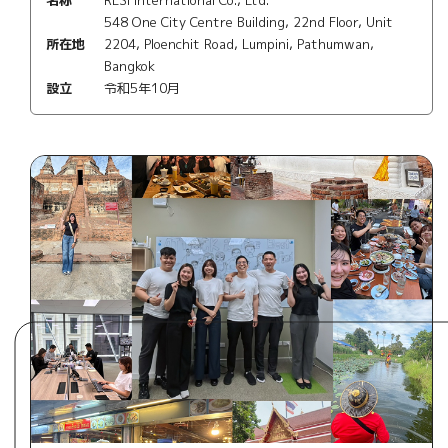
RESI International Co., Ltd.
548 One City Centre Building, 22nd Floor, Unit
所在地
2204, Ploenchit Road, Lumpini, Pathumwan,
Bangkok
設立
令和5年10月