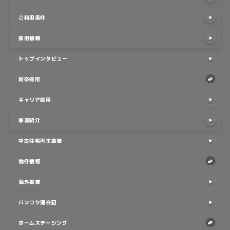
採用情報
トップインタビュー
トップインタビュー
新卒採用
新卒採用
キャリア採用
キャリア採用
事業紹介
事業紹介
中古住宅再生事業
中古住宅再生事業
物件情報
物件情報
海外事業
海外事業
バンコク滞在記
バンコク滞在記
ホームステージング
ホームステージング
会社情報
会社情報
会社概要
会社概要
企業理念