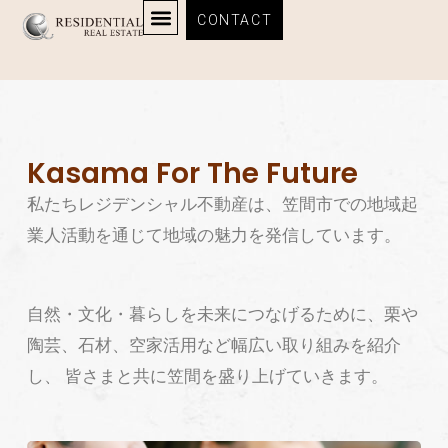
CONTACT
内
容
を
Kasama For The Future
ス
私たちレジデンシャル不動産は、笠間市での地域起
キ
業人活動を通じて地域の魅力を発信しています。
ッ
プ
自然・文化・暮らしを未来につなげるために、栗や
陶芸、石材、空家活用など幅広い取り組みを紹介
し、 皆さまと共に笠間を盛り上げていきます。